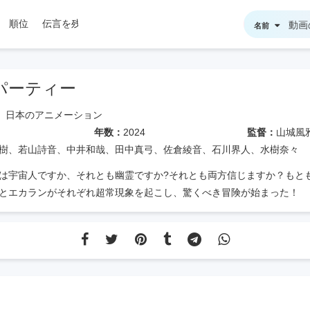
順位
伝言を残す
名前
パーティー
日本のアニメーション
年数：
2024
監督：
山城風
樹、若山詩音、中井和哉、田中真弓、佐倉綾音、石川界人、水樹奈々
は宇宙人ですか、それとも幽霊ですか?それとも両方信じますか？もと
とエカランがそれぞれ超常現象を起こし、驚くべき冒険が始まった！