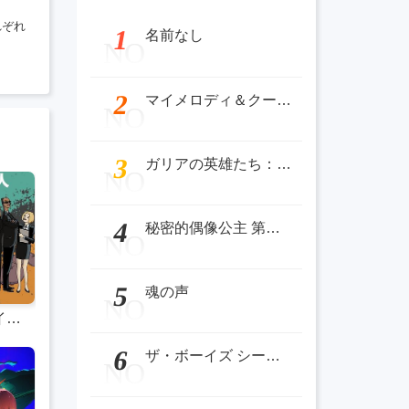
れぞれ
1
名前なし
NO
2
マイメロディ＆クールーム
NO
3
ガリアの英雄たち：ボスをめぐる戦い
NO
4
秘密的偶像公主 第二季 ひみつのアイプリ リング編
NO
5
魂の声
NO
ザ・ボーイズ シーズン4
6
ザ・ボーイズ シーズン4
NO