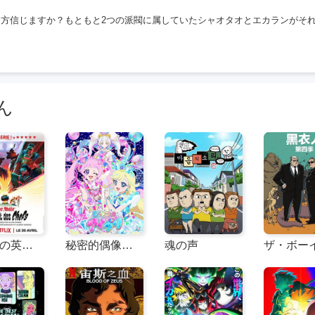
両方信じますか？もともと2つの派閥に属していたシャオタオとエカランがそ
ん
ガリアの英雄たち：ボスをめぐる戦い
秘密的偶像公主 第二季 ひみつのアイプリ リング編
魂の声