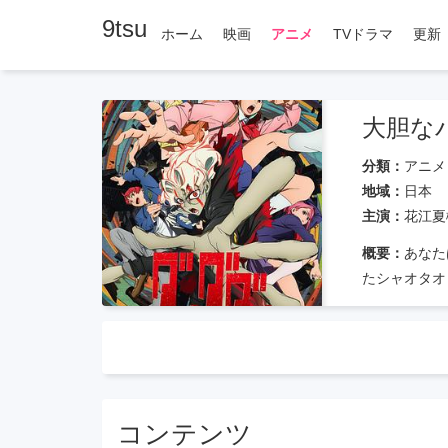
9tsu
ホーム
映画
アニメ
TVドラマ
更新
大胆な
分類：
アニメ
地域：
日本
主演：
花江夏
概要：
あなた
たシャオタオ
コンテンツ