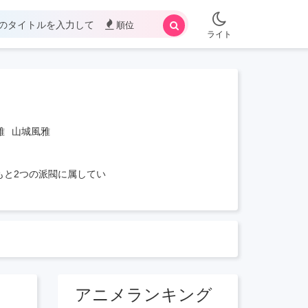
順位
ライト
雅
山城風雅
もと2つの派閥に属してい
アニメランキング