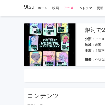
9tsu
ホーム
映画
アニメ
TVドラマ
更新
銀河で
分類：
アニメ
地域：
米国
主演：
主演不
概要：
不明な
コンテンツ