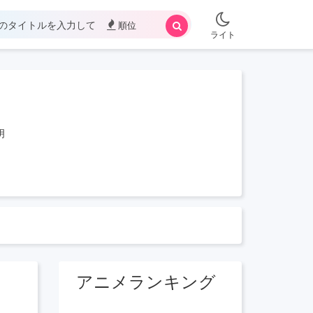
順位
ライト
明
アニメランキング