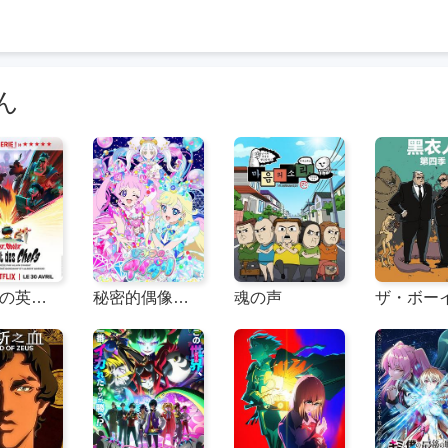
ん
ガリアの英雄たち：ボスをめぐる戦い
秘密的偶像公主 第二季 ひみつのアイプリ リング編
魂の声