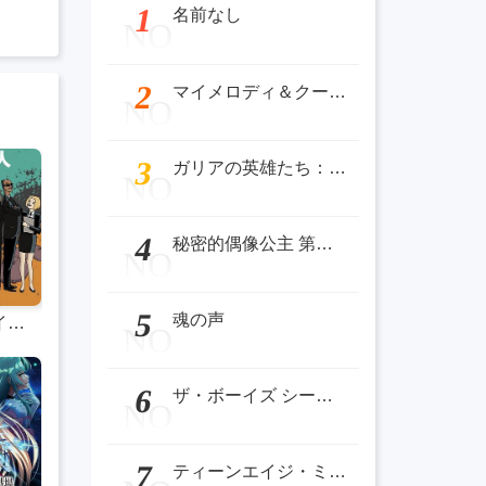
1
名前なし
NO
2
マイメロディ＆クールーム
NO
3
ガリアの英雄たち：ボスをめぐる戦い
NO
4
秘密的偶像公主 第二季 ひみつのアイプリ リング編
NO
5
魂の声
ザ・ボーイズ シーズン4
NO
6
ザ・ボーイズ シーズン4
NO
7
ティーンエイジ・ミュータント・ニンジャ・タートルズ