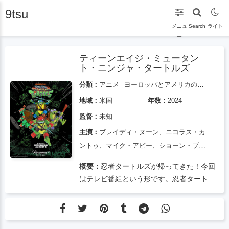
9tsu
メニュ
Search
ライト
ー
ティーンエイジ・ミュータン
ト・ニンジャ・タートルズ
分類：
アニメ
ヨーロッパとアメリカのアニメーション
地域：
米国
年数：
2024
監督：
未知
主演：
ブレイディ・ヌーン、ニコラス・カ
ントゥ、マイク・アビー、ショーン・ブラ
ウン・ジュニア、アヨ・アドウィリ
概要：
忍者タートルズが帰ってきた！今回
はテレビ番組という形です。忍者タートル
ズは人間として受け入れられ、ヒーローで
ありながら高校生活を送ることになるが、
その両方をこなさなければならないという