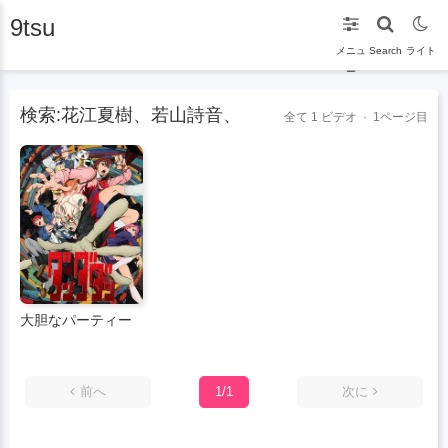
9tsu
メニュ
Search
ライト
ー
検索:花江夏樹、若山詩音、
全て
1
ビデオ · 1ページ目
大胆なパーティー
前へ
1/1
次に