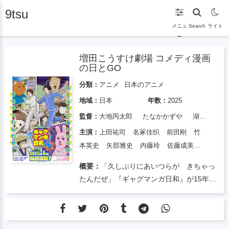
9tsu
メニュ
Search
ライト
ー
増田こうすけ劇場 コメディ漫画
の日とGO
分類：
アニメ
日本のアニメ
地域：
日本
年数：
2025
監督：
大地丙太郎
たなかかずや
湖山真奈美
主演：
上田祐司
名冢佳织
前田刚
竹
本英史
矢部雅史
内藤玲
佐藤成美
小野贤章
概要：
「久しぶりにあいつらが きちゃっ
たんだぜ」『ギャグマンガ日和』が15年ぶ
りにTVアニメ化決定！「聖徳太子」「松
尾芭蕉」「うさみちゃん」ら多種多様な登
場人物が、増田こうすけが創り出すシュー