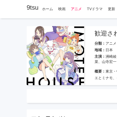
9tsu
ホーム
映画
アニメ
TVドラマ
更新
歓迎さ
分類：
アニメ
地域：
日本
主演：
洲崎綾
菜、山寺宏一
概要：
東京・
エとミナモ、
豊かなメンバ
な女の子たち