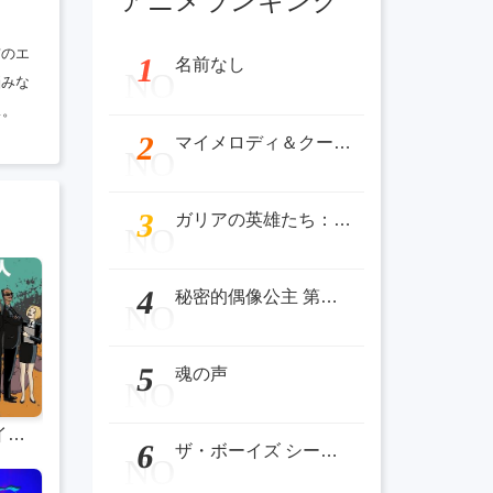
アニメランキング
猫のエ
1
名前なし
NO
悩みな
…。
2
マイメロディ＆クールーム
NO
3
ガリアの英雄たち：ボスをめぐる戦い
NO
4
秘密的偶像公主 第二季 ひみつのアイプリ リング編
NO
5
魂の声
NO
ザ・ボーイズ シーズン4
6
ザ・ボーイズ シーズン4
NO