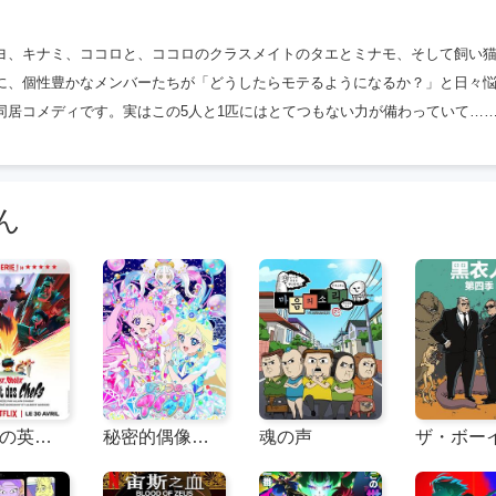
ヨ、キナミ、ココロと、ココロのクラスメイトのタエとミナモ、そして飼い
に、個性豊かなメンバーたちが「どうしたらモテるようになるか？」と日々
同居コメディです。実はこの5人と1匹にはとてつもない力が備わっていて…
ん
ガリアの英雄たち：ボスをめぐる戦い
秘密的偶像公主 第二季 ひみつのアイプリ リング編
魂の声