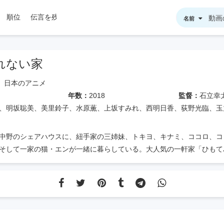
順位
伝言を残す
名前
れない家
日本のアニメ
年数：
2018
監督：
石立幸
、明坂聡美、美里鈴子、水原薫、上坂すみれ、西明日香、荻野光臨、玉
中野のシェアハウスに、紐手家の三姉妹、トキヨ、キナミ、ココロ、コ
そして一家の猫・エンが一緒に暮らしている。大人気の一軒家「ひもて
ーたちが「どうしたらモテるようになるか？」と日々悩みながら賑やか
の同居コメディです。実はこの5人と1匹には、とてつもない力が備わ