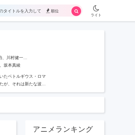
順位
ライト
屋博之、武市尚子、美眼義人、小沢一敬
、坂本真綾
いたベトルギウス・ロマ
たが、それは新たな波の
少年は再び過酷な運命に
アニメランキング