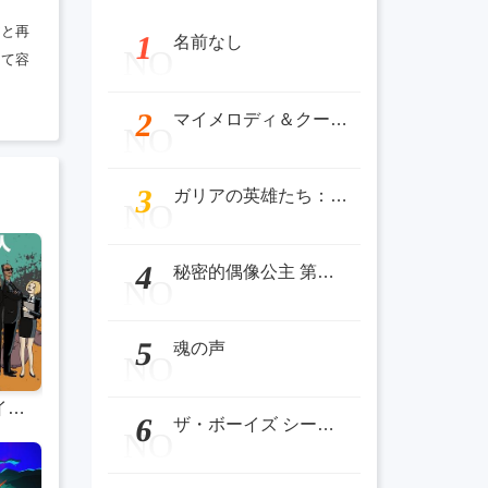
アと再
1
名前なし
NO
して容
2
マイメロディ＆クールーム
NO
3
ガリアの英雄たち：ボスをめぐる戦い
NO
4
秘密的偶像公主 第二季 ひみつのアイプリ リング編
NO
5
魂の声
NO
ザ・ボーイズ シーズン4
6
ザ・ボーイズ シーズン4
NO