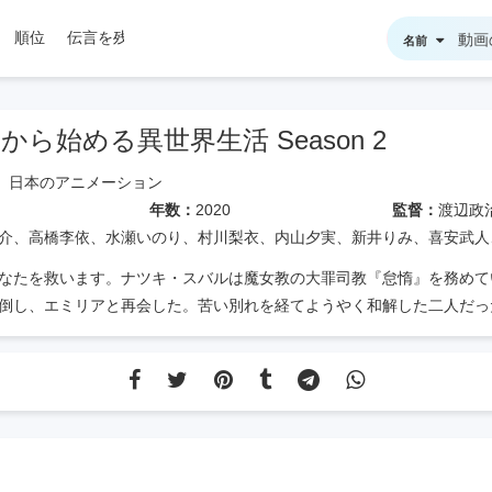
順位
伝言を残す
名前
ロから始める異世界生活 Season 2
日本のアニメーション
年数：
2020
監督：
渡辺政治、川村健一、土
介、高橋李依、水瀬いのり、村川梨衣、内山夕実、新井りみ、喜安武人
なたを救います。ナツキ・スバルは魔女教の大罪司教『怠惰』を務めて
倒し、エミリアと再会した。苦い別れを経てようやく和解した二人だっ
。想像を超えた危機、絶望的な危機、そして容赦なく襲いかかる現実。