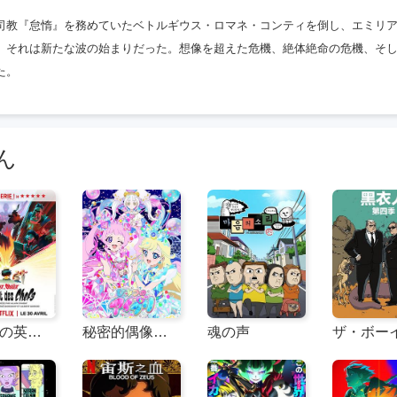
司教『怠惰』を務めていたベトルギウス・ロマネ・コンティを倒し、エミリ
、それは新たな波の始まりだった。想像を超えた危機、絶体絶命の危機、そ
た。
ん
ガリアの英雄たち：ボスをめぐる戦い
秘密的偶像公主 第二季 ひみつのアイプリ リング編
魂の声