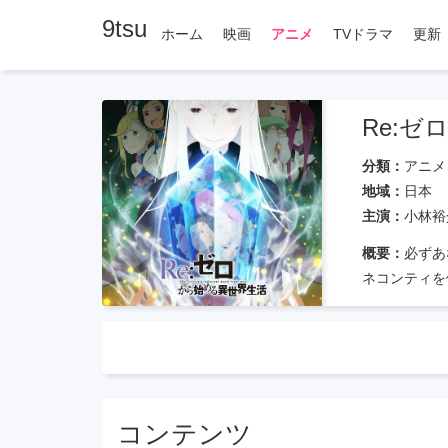
9tsu
ホーム
映画
アニメ
TVドラマ
更新
Re:ゼ
分類：
アニメ
地域：
日本
主演：
小林裕
概要：
必ずあ
ネコンティを
始まりだった
直面した。
コンテンツ