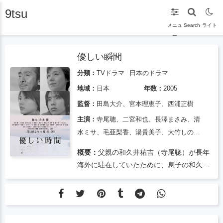
9tsu
メニュ
Search
ライト
ー
優しい瞬間
分類：
TVドラマ
日本のドラマ
地域：
日本
年数：
2005
監督：
田島大介、宮本理恵子、西浦正樹
主演：
寺尾聰、二宮和也、長澤まさみ、清
水ミサ、毛亜梨香、湯貴美子、大竹しの
ぶ、朝賀真由美、佛博史、池田力、梶原由
概要：
父親の和久井祐吉（寺尾聰）が長年
志、木村多江、北島三郎、小日向文世、小
海外に駐在していたために、息子の和久井
泉今日子
拓郎（二宮和也）はその反抗心から、レー
シング一族の一員としていじめられること
が多かった。車を運転中、大竹しのぶ演じ
る母親と口論になり交通事故を起こし、母