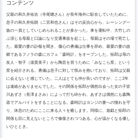
コンテンツ
親はその場で死亡した。最愛の妻の訃報を
聞き、傷心の勇儀は仕事を辞め、最愛の妻
父親の和久井祐吉（寺尾聰さん）が長年海外に駐在していたために、
の故郷であるフノラの森にカフェ「森時
息子の和久井拓朗（二宮和也さん）はその反抗心から、レーシング一
計」をオープンした。拓郎は母の友人・友
族の一員としていじめられることが多かった。車を運転中、大竹しの
子（湯貴美子）から陶芸を習うために「み
ぶ演じる母親と口論になり交通事故を起こし、母親はその場で死亡し
なこら窯」という窯を紹介される。ヨンジ
た。最愛の妻の訃報を聞き、傷心の勇儀は仕事を辞め、最愛の妻の故
は息子に対して恨みを抱いており、拓郎は
郷であるフノラの森にカフェ「森時計」をオープンした。拓郎は母の
父親を見るのが恥ずかしいと感じていた。
友人・智子（湯貴美子）から陶芸を習うために「みなこら窯」という
二人はとても仲が良いのですが、ここ2年
窯を紹介される。勇儀は息子に対して恨みを抱いており、拓郎は父親
は連絡がありませんでした。そんな関係が
に会えないと感じていた。二人はとても仲が良いのですが、ここ2年
拓郎が偶然出会った少女・皆川あずさ（長
は連絡がありませんでした。その関係を拓郎が偶然出会った女の子皆
澤まさみ）と出会う。
川あずさ（長澤まさみ）によって打ち砕かれ、あずさは偶然にも森陶
器でアルバイトをすることになる。森時計はヨンジの妻への憧れを守
り、休息のためにここに来る人々を癒します。同様に、遊戯と拓郎の
関係も目に見えないところで修復されつつある。心が温かくなる優し
いひととき。