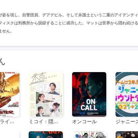
び姿を現し、自警団員、デアデビル、そして弁護士という二重のアイデンテ
フィスクは刑務所から脱獄することに成功した。マットは世界から隠れ続け
ません。
ん
ダストライダー
ミコイ：隠された人々
オンコール