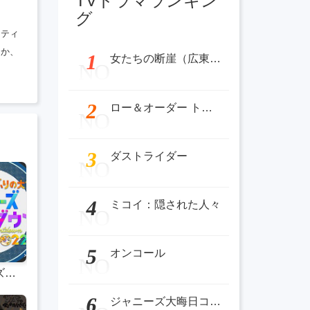
TVドラマランキン
グ
ィティ
るか、
1
女たちの断崖（広東語）
NO
2
ロー＆オーダー トロント：クリミナル・インテント シーズン2
NO
3
ダストライダー
NO
4
ミコイ：隠された人々
NO
5
オンコール
NO
ジャニーズ大晦日コンサート 2021-2022
6
ジャニーズ大晦日コンサート 2021-2022