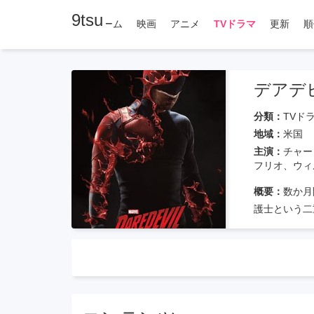
9tsu
ホーム
映画
アニメ
TVドラマ
更新
順
デアデ
分類：
TVド
地域：
米国
主演：
チャー
フリオ、ウィ
概要：
数か月
護士という二
から脱獄する
ければなりま