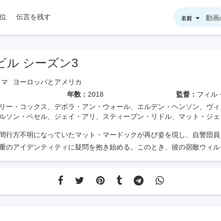
位
伝言を残す
名前
ビル シーズン3
ラマ
ヨーロッパとアメリカ
年数：
2018
監督：
フィル・エイブラハム、スティーブン・
リー・コックス、デボラ・アン・ウォール、エルデン・ヘンソン、ヴィ
ルソン・ベセル、ジェイ・アリ、スティーブン・リドル、マット・ジェ
間行方不明になっていたマット・マードックが再び姿を現し、自警団員
重のアイデンティティに疑問を抱き始める。このとき、彼の宿敵ウィル
ことに成功した。マットは世界から隠れ続けるか、英雄としての運命を
せん。