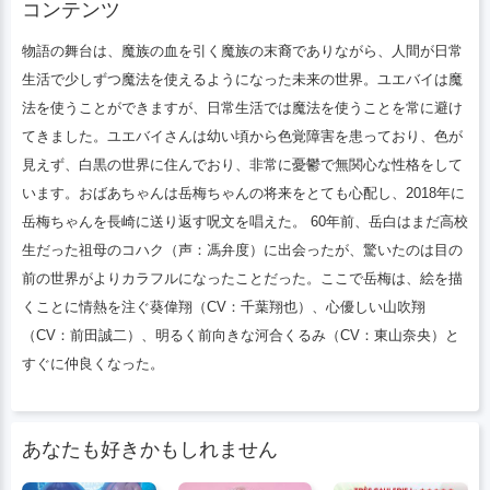
コンテンツ
色覚障害を患っており、色が見えず、白黒
の世界に住んでおり、非常に憂鬱で無関心
物語の舞台は、魔族の血を引く魔族の末裔でありながら、人間が日常
な性格をしています。おばあちゃんは岳梅
生活で少しずつ魔法を使えるようになった未来の世界。ユエバイは魔
ちゃんの将来をとても心配し、2018年に
法を使うことができますが、日常生活では魔法を使うことを常に避け
岳梅ちゃんを長崎に送り返す呪文を唱え
てきました。ユエバイさんは幼い頃から色覚障害を患っており、色が
た。 60年前、岳白はまだ高校生だった祖
見えず、白黒の世界に住んでおり、非常に憂鬱で無関心な性格をして
母のコハク（声：馮弁度）に出会ったが、
います。おばあちゃんは岳梅ちゃんの将来をとても心配し、2018年に
驚いたのは目の前の世界がよりカラフルに
岳梅ちゃんを長崎に送り返す呪文を唱えた。 60年前、岳白はまだ高校
なったことだった。絵を描くことに情熱を
生だった祖母のコハク（声：馮弁度）に出会ったが、驚いたのは目の
注ぐ葵偉翔（CV：千葉翔也）と心優しい
前の世界がよりカラフルになったことだった。ここで岳梅は、絵を描
山吹翔（CV：前田誠二）
くことに情熱を注ぐ葵偉翔（CV：千葉翔也）、心優しい山吹翔
（CV：前田誠二）、明るく前向きな河合くるみ（CV：東山奈央）と
すぐに仲良くなった。
あなたも好きかもしれません