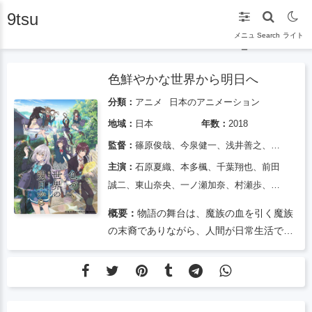
9tsu
メニュ
Search
ライト
ー
色鮮やかな世界から明日へ
分類：
アニメ
日本のアニメーション
地域：
日本
年数：
2018
監督：
篠原俊哉、今泉健一、浅井善之、宮沢亮太、小林崇史、松林唯人、本間治
主演：
石原夏織、本多楓、千葉翔也、前田
誠二、東山奈央、一ノ瀬加奈、村瀬歩、島
本須美、大原さやか、潘恵子、森川智之、
概要：
物語の舞台は、魔族の血を引く魔族
本多貴子
の末裔でありながら、人間が日常生活で少
しずつ魔法を使えるようになった未来の世
界。ユエバイは魔法を使うことができます
が、日常生活では魔法を使うことを常に避
けてきました。ユエバイさんは幼い頃から