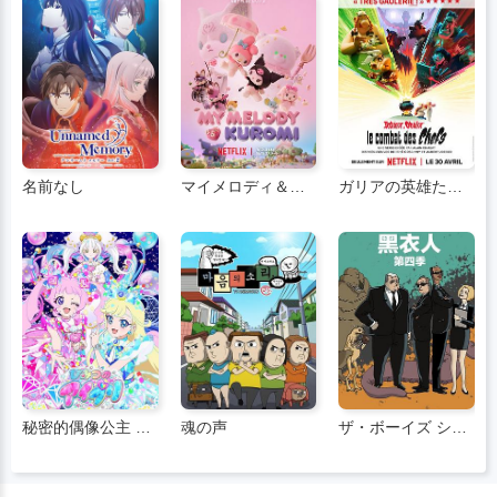
名前なし
マイメロディ＆クールーム
ガリアの英雄たち：ボスをめぐる戦い
秘密的偶像公主 第二季 ひみつのアイプリ リング編
魂の声
ザ・ボーイズ シーズン4