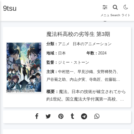
9tsu
メニュ
Search
ライト
ー
魔法科高校の劣等生 第3期
分類：
アニメ
日本のアニメーション
地域：
日本
年数：
2024
監督：
ジミー・ストーン
主演：
中村悠一、早見沙織、安野稀勢乃、
戸谷菊之助、内山夕実、寺島匠、佐藤聡
美、玉丸篤、雨宮天、辰巳ゆいこ、内田真
概要：
魔法。日本の技術が確立されてから
礼、加藤秀視、花澤香菜、喜多村英梨、悠
約1世紀。国立魔法大学付属第一高校、通
木碧、立花龍丸、遊佐浩二、
称『第一高校』に入学する兄妹。魔法使い
の必殺ナナと劣等生の弟・達也。失うもの
が何もない、優等生の美少女・深雪。二人
は学生生活に胸を躍らせていた。政治結社