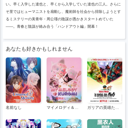
い。早く入学した達也と、早くから入学していた達也の三人。さらに
そ里ではヒューマニストを扇動し、魔術師を社会から排除しようとす
るミステリーの美青年・周公瑾の陰謀が愚かきスタートめていた
――。青春と陰謀が絡み合う「ハンドアウト編」開幕！
あなたも好きかもしれません
名前なし
マイメロディ＆クールーム
ガリアの英雄たち：ボスをめぐる戦い