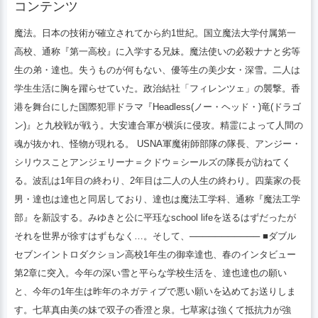
コンテンツ
「フィレンツェ」の襲撃。香港を舞台にし
た国際犯罪ドラマ『Headless(ノー・ヘッ
魔法。日本の技術が確立されてから約1世紀。国立魔法大学付属第一
ド・)竜(ドラゴン)』と九校戦が戦う。大安
高校、通称『第一高校』に入学する兄妹。魔法使いの必殺ナナと劣等
連合軍が横浜に侵攻。精霊によって人間の
生の弟・達也。失うものが何もない、優等生の美少女・深雪。二人は
精霊が抜かれ、怪物パラサイトが現れる。
学生生活に胸を躍らせていた。政治結社「フィレンツェ」の襲撃。香
そしてUSNA軍魔術師部隊スターズ総隊長
港を舞台にした国際犯罪ドラマ『Headless(ノー・ヘッド・)竜(ドラゴ
アンジー・シリウス
ン)』と九校戦が戦う。大安連合軍が横浜に侵攻。精霊によって人間の
魂が抜かれ、怪物が現れる。 USNA軍魔術師部隊の隊長、アンジー・
シリウスことアンジェリーナ＝クドウ＝シールズの隊長が訪ねてく
る。波乱は1年目の終わり、2年目は二人の人生の終わり。四葉家の長
男・達也は達也と同居しており、達也は魔法工学科、通称『魔法工学
部』を新設する。みゆきと公に平珏なschool lifeを送るはずだったが
それを世界が徐すはずもなく…。そして、─────────── ■ダブル
セブンイントロダクション高校1年生の御幸達也、春のインタビュー
第2章に突入。今年の深い雪と平らな学校生活を、達也達也の願い
と、今年の1年生は昨年のネガティブで悪い願いを込めてお送りしま
す。七草真由美の妹で双子の香澄と泉。七草家は強くて抵抗力が強