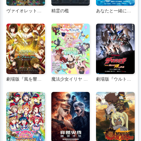
ヴァイオレット・エヴァーガーデン 外伝 永遠と自動手記人形
精霊の檻
あなたと一緒に波に乗れたら
劇場版『風を響け』 誓いの最終章
魔法少女イリヤ 万変化のカーニバル
劇場版『ウルトラマンロブ』に決定！絆の結晶