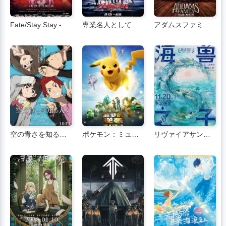
Fate/Stay Stay -Cup of Heaven II -The Lost Butterfly-
専業名人としての栄光の頂点
アダムスファミリー
空の青さを知る人よ
ポケモン：ミュウツーの逆進化
リヴァイアサンの息子