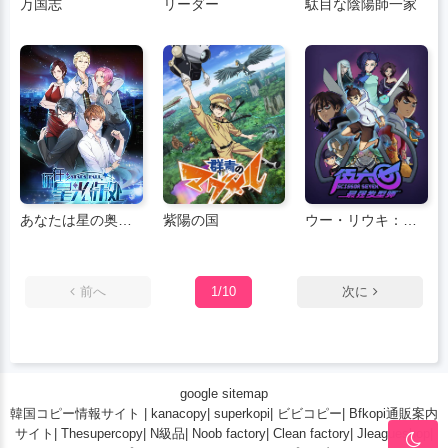
万国志
リーダー
駄目な陰陽師一家
あなたは星の奥深くにいる
紫陽の国
ウー・リウキ：最強の美容師
前へ
1/10
次に
google sitemap
韓国コピー情報サイト
|
kanacopy
|
superkopi
|
ビビコピー
|
Bfkopi通販案内
サイト
|
Thesupercopy
|
N級品
|
Noob factory
|
Clean factory
|
Jleagueshop
|