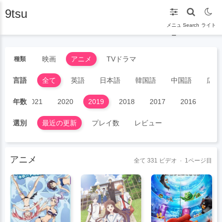
9tsu
メニュ
Search
ライト
ー
映画
アニメ
TVドラマ
種類
言語
全て
英語
日本語
韓国語
中国語
広東
022
年数
2021
2020
2019
2018
2017
2016
20
選別
最近の更新
プレイ数
レビュー
アニメ
全て
331
ビデオ · 1ページ目