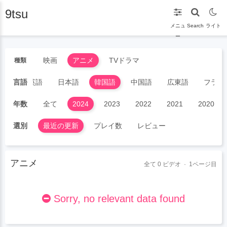
9tsu
メニュ
Search
ライト
ー
映画
アニメ
TVドラマ
種類
全て
言語
英語
日本語
韓国語
中国語
広東語
フラン
年数
全て
2024
2023
2022
2021
2020
選別
最近の更新
プレイ数
レビュー
アニメ
全て
0
ビデオ · 1ページ目
Sorry, no relevant data found