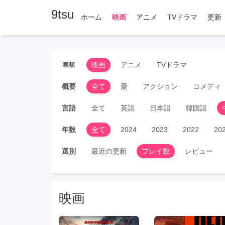
9tsu
ホーム
映画
アニメ
TVドラマ
更新
映画
アニメ
TVドラマ
種類
概要
全て
愛
アクション
コメディ
言語
全て
英語
日本語
韓国語
年数
全て
2024
2023
2022
20
選別
最近の更新
プレイ数
レビュー
映画