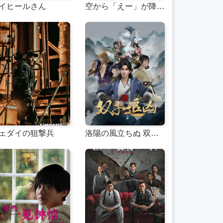
イヒールさん
空から「えー」が降ってきた
ェダイの狙撃兵
洛陽の風立ちぬ 双子は殺人者を追う