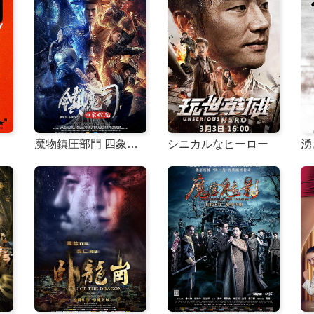
魔物鎮圧部門 四象が魔物を征服する
シニカルなヒーロー
湧