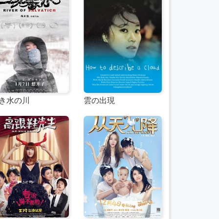
き水の川
雲の出現