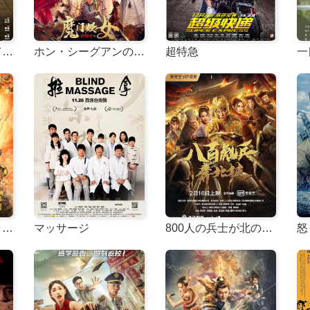
一つのことにすべてを賭ける
ホン・シーグアンの悪魔の魔女
超特急
シェイク・ザ・ドラゴン・スカイ・コフィン
マッサージ
800人の兵士が北の斜面に殺到した
怒