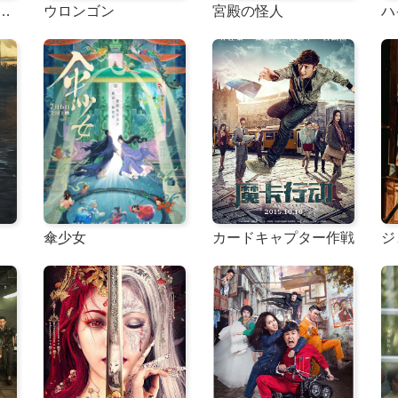
ト第3弾・ボーンタウン奇妙な物語
ウロンゴン
宮殿の怪人
ハ
傘少女
カードキャプター作戦
ジ