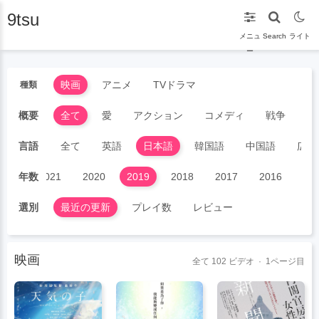
9tsu
メニュ
Search
ライト
ー
映画
アニメ
TVドラマ
種類
概要
全て
愛
アクション
コメディ
戦争
S
言語
全て
英語
日本語
韓国語
中国語
広東
022
年数
2021
2020
2019
2018
2017
2016
20
選別
最近の更新
プレイ数
レビュー
映画
全て
102
ビデオ · 1ページ目