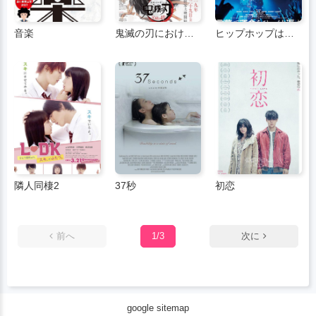
音楽
鬼滅の刃における兄と妹の絆
ヒップホップは人生を変える
隣人同棲2
37秒
初恋
前へ
1/3
次に
google sitemap