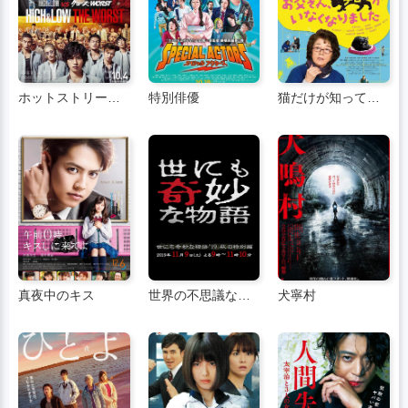
ホットストリート映画版 悪の王
特別俳優
猫だけが知っている
真夜中のキス
世界の不思議な物語 2019 秋の特別編
犬寧村