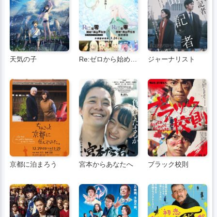
天気の子
Re:ゼロから始める異世界生活 凍てついた絆
ジャーナリスト
京都に泊まろう
宮本からあなたへ
ブラック校則