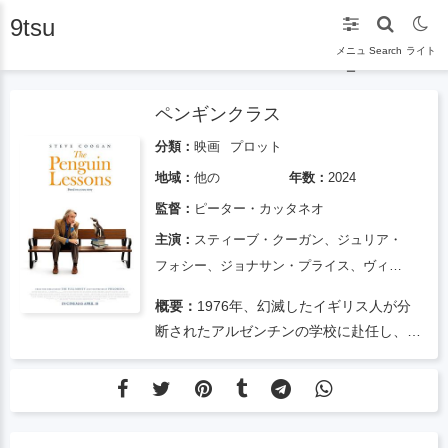
9tsu
メニュ
Search
ライト
ー
ペンギンクラス
分類：
映画
プロット
地域：
他の
年数：
2024
監督：
ピーター・カッタネオ
主演：
スティーブ・クーガン、ジュリア・
フォシー、ジョナサン・プライス、ヴィヴ
ィアン・エル・ジャベル、デビッド・ヘレ
概要：
1976年、幻滅したイギリス人が分
ロ、ビョルン・グスタフソン、ブレンダ
断されたアルゼンチンの学校に赴任し、浜
ン・マクナミー、ホアキン・
辺で孤児のペンギンを救出したことで人生
が一変する。