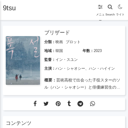
9tsu
メニュ
Search
ライト
ー
ブリザード
分類：
映画
プロット
地域：
韓国
年数：
2023
監督：
イン・スユン
主演：
ハン・シャオシー、ハン・ハイイン
概要：
芸術高校で出会った子役スターのソ
ル（ハン・シャオシー）と俳優練習生のシ
ウアン（ハン・ヘイン）がお互いを信頼
し、友情と愛情を重ねていく物語。その後
別れて、ようやく再会しました。
コンテンツ