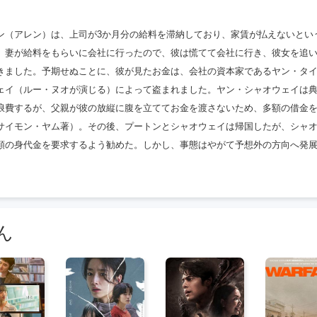
の後、追いかけっこをしていたプートンとシャオウェイは、相手に誘拐
に楊泰君にガオを頼むよう勧めた。
ン（アレン）は、上司が3か月分の給料を滞納しており、家賃が払えないとい
。妻が給料をもらいに会社に行ったので、彼は慌てて会社に行き、彼女を追
きました。予期せぬことに、彼が見たお金は、会社の資本家であるヤン・タ
ェイ（ルー・ヌオが演じる）によって盗まれました。ヤン・シャオウェイは
浪費するが、父親が彼の放縦に腹を立ててお金を渡さないため、多額の借金
サイモン・ヤム著）。その後、プートンとシャオウェイは帰国したが、シャ
額の身代金を要求するよう勧めた。しかし、事態はやがて予想外の方向へ発
ん