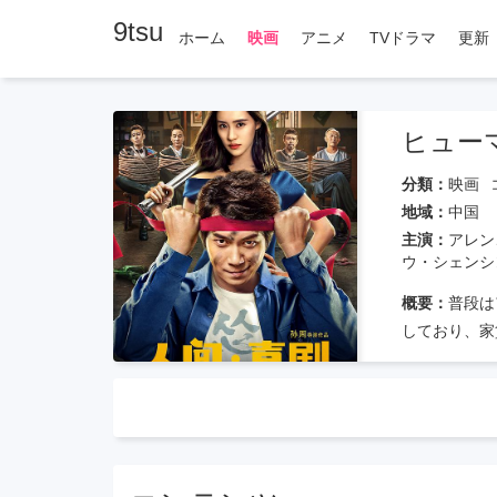
9tsu
ホーム
映画
アニメ
TVドラマ
更新
ヒュー
分類：
映画
地域：
中国
主演：
アレン
ウ・シェンシ
概要：
普段は
しており、家
らいに会社に
もらいに行き
ジエが演じる
ェイは典型的
てお金を渡さ