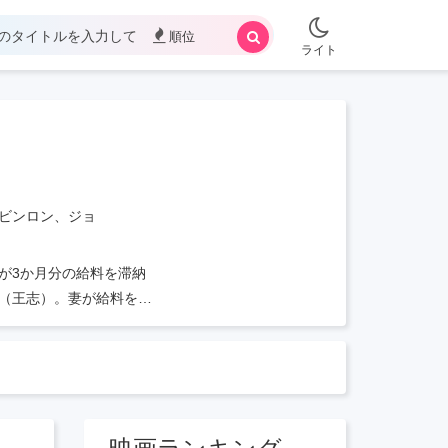
順位
ライト
ビンロン、ジョ
が3か月分の給料を滞納
（王志）。妻が給料をも
ジャーのところに給料を
タイジュン（ジン・シー
ました。ヤン・シャオウ
親が彼の放縦に腹を立て
脅迫される。サイモン・