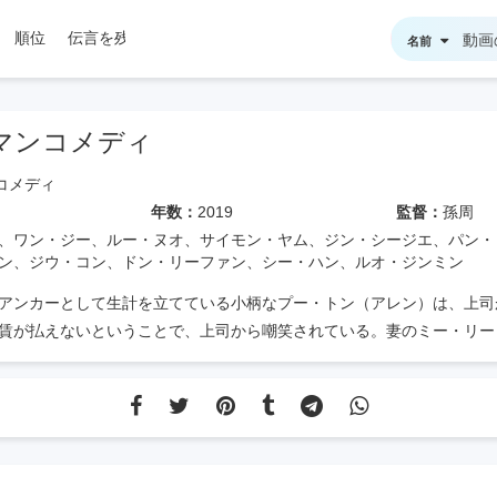
順位
伝言を残す
名前
マンコメディ
コメディ
年数：
2019
監督：
孫周
、ワン・ジー、ルー・ヌオ、サイモン・ヤム、ジン・シージエ、パン・
ン、ジウ・コン、ドン・リーファン、シー・ハン、ルオ・ジンミン
アンカーとして生計を立てている小柄なプー・トン（アレン）は、上司
賃が払えないということで、上司から嘲笑されている。妻のミー・リー
行ったので、彼は慌てて会社に行き、彼女を追い払い、その後、マネー
ました。予期せぬことに、彼が見たお金は、会社の資本家であるヤン・
）の息子、ヤン・シャオウェイ（ルー・ヌオが演じる）によって盗まれ
な自堕落な金持ちの二世で、毎日水と酒のようにお金を浪費するが、父
ないため、多額の借金を抱えたシャオウェイはバー・イェ（演じる）に