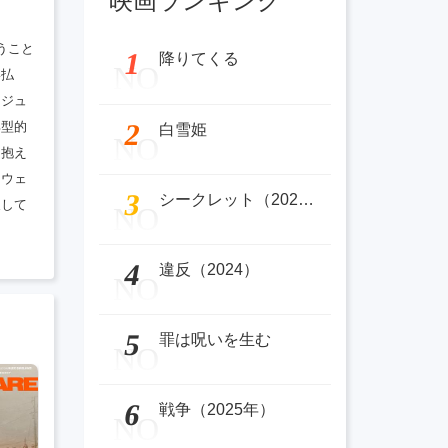
映画ランキング
されたふりをして帰宅
うこと
1
降りてくる
NO
い払
イジュ
2
典型的
白雪姫
NO
を抱え
オウェ
3
シークレット（2025）
展して
NO
4
違反（2024）
NO
5
罪は呪いを生む
NO
6
戦争（2025年）
NO