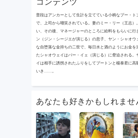
コンテンツ
ヤム著）。そ
し、プートン
普段はアンカーとして生計を立てている小柄なプー・ト
で、上司から嘲笑されている。妻のミー・リー（王志）
い、その後、マネージャーのところに給料をもらいに行
ン（ジン・シージエが演じる）の息子、ヤン・シャオウ
な自堕落な金持ちの二世で、毎日水と酒のようにお金を
たシャオウェイはバー・イェ（演じる）に脅迫される。
イは相手に誘拐されたふりをしてプートンと楊泰君に高
いき……。
あなたも好きかもしれませ