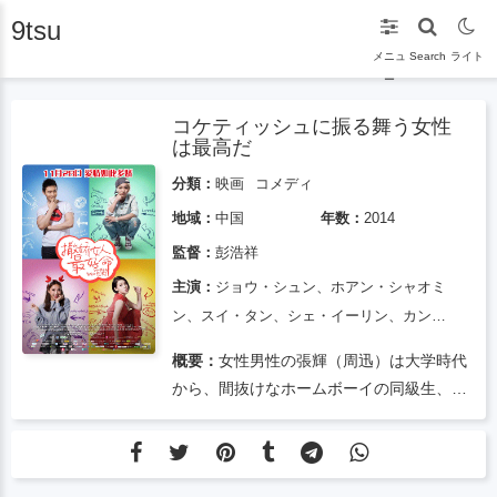
9tsu
メニュ
Search
ライト
ー
コケティッシュに振る舞う女性
は最高だ
分類：
映画
コメディ
地域：
中国
年数：
2014
監督：
彭浩祥
主演：
ジョウ・シュン、ホアン・シャオミ
ン、スイ・タン、シェ・イーリン、カン・
ジンロン
概要：
女性男性の張輝（周迅）は大学時代
から、間抜けなホームボーイの同級生、鞏
志強（ホアン・シャオミン）に密かに恋心
を抱いていたが、残念なことに、鞏志強は
常に彼女を友達だと考えており、残ること