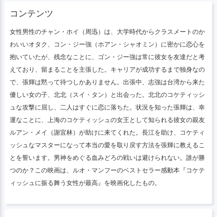
を主張してきた。キャリアが成功するまで
コンテンツ
独身なので、張輝は黙って待つしかありま
せん。出張中、志強は台湾から来た優しい
女性男性のチャン・ホイ（周迅）は、大学時代からクラスメートのか
女の子、北北（スイ・タン）と出会った。
わいいオタク、コン・ジー強（ホアン・シャオミン）に密かに恋心を
北北のコケティッシュな攻撃に屈し、二人
抱いていたが、残念なことに、ゴン・ジー強は常に彼女を友達だと考
はすぐに恋に落ちた。状況を知った張輝
えており、留まることを主張した。キャリアが成功するまで独身なの
は、幸運なことに、上海のコケティッシュ
で、張輝は黙って待つしかありません。出張中、志強は台湾から来た
の女王として知られる親友のルアン・メイ
優しい女の子、北北（スイ・タン）と出会った。北北のコケティッシ
（謝依林）が助けに来てくれた。長江は協
ュな攻撃に屈し、二人はすぐに恋に落ちた。状況を知った張輝は、幸
力し、コケティッシュなマスターになって
運なことに、上海のコケティッシュの女王として知られる彼女の親友
本当の愛を取り戻す方法を張輝に教えるこ
ルアン・メイ（謝宜林）が助けに来てくれた。長江を助け、コケティ
とを誓います。男神をめぐる血みどろの戦
ッシュなマスターになって本当の愛を取り戻す方法を張輝に教えるこ
いは避けられない。誰が勝つのか？この映
とを誓います。男神をめぐる血みどろの戦いは避けられない。誰が勝
画は、ルオ・マンフーのベストセラー感動
つのか？この映画は、ルオ・マンフーのベストセラー感動本『コケテ
本『コケティッシュに振る舞う女性が最
高』を映画化したもの。
ィッシュに振る舞う女性が最高』を映画化したもの。