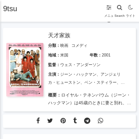
9tsu
メニュ
Search
ライト
ー
天才家族
分類：
映画
コメディ
地域：
米国
年数：
2001
監督：
ウェス・アンダーソン
主演：
ジーン・ハックマン、アンジェリ
カ・ヒューストン、ベン・スティラー、グ
ウィネス・パルトロウ、ルーク・ウィルソ
概要：
ロイヤル・テネンバウム（ジーン・
ン、オーウェン・ウィルソン、ビル・マー
ハックマン）は45歳のときに妻と別れ、一
レイ、ダニー・グローヴァー
人でホテルに滞在し、妻のエセリン（アン
ジェリカ・ヒューストン）は子供たちを一
人で育て、子供の才能にすべてを注いだ。
トレーニングの。期待に応えて、彼らの 3