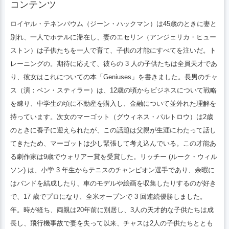
コンテンツ
人の子供たちは全員天才であり、彼女はこ
れについての本「Geniuses」を書きまし
ロイヤル・テネンバウム（ジーン・ハックマン）は45歳のときに妻と
た。長男のチャス（演：ベン・スティラ
別れ、一人でホテルに滞在し、妻のエセリン（アンジェリカ・ヒュー
ー）は、12歳の頃からビジネスについて戦
ストン）は子供たちを一人で育て、子供の才能にすべてを注いだ。ト
略を練り、中学生の頃に不動産を購入し、
レーニングの。期待に応えて、彼らの 3 人の子供たちは全員天才であ
金融について並外れた理解を持っていま
り、彼女はこれについての本「Geniuses」を書きました。長男のチャ
す。次女のマーゴット（グウィネス・パル
ス（演：ベン・スティラー）は、12歳の頃からビジネスについて戦略
トロウ演じる）は2歳のときに養子に迎え
を練り、中学生の頃に不動産を購入し、金融について並外れた理解を
られた。
持っています。次女のマーゴット（グウィネス・パルトロウ）は2歳
のときに養子に迎えられたが、この話題は父親が生涯にわたって話し
てきたため、マーゴットは少し緊張して考え込んでいる。この才能あ
る劇作家は9歳でウォリアー賞を受賞した。リッチー (ルーク・ウィル
ソン) は、小学 3 年生からテニスのチャンピオン選手であり、余暇に
はバンドを結成したり、車のモデルや絵画を収集したりするのが好き
で、17 歳でプロになり、全米オープンで 3 回連続優勝しました。
年。時が経ち、両親は20年前に別居し、3人の天才的な子供たちは成
長し、飛行機事故で妻を失って以来、チャスは2人の子供たちととも