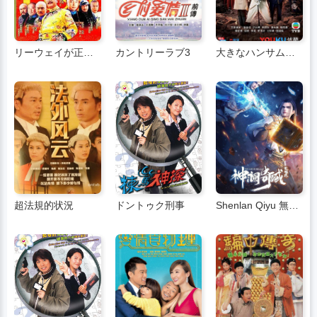
リーウェイが正式に就任 2
カントリーラブ3
大きなハンサムな男
超法規的状況
ドントゥク刑事
Shenlan Qiyu 無類の真珠