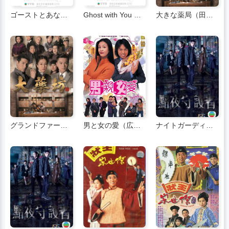
ゴーストとあなたOT
Ghost with You OT (広東語)
大きな薬局（田舎）
グランドファーマシー（広東語）
男と女の愛（広東語）
ナイトガーディアン (広東語)