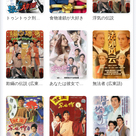
トゥントゥク刑事 (広東語)
食物連鎖が大好き
浮気の伝説
欺瞞の伝説 (広東語)
あなたは彼女ではありません (広東語)
無法者 (広東語)