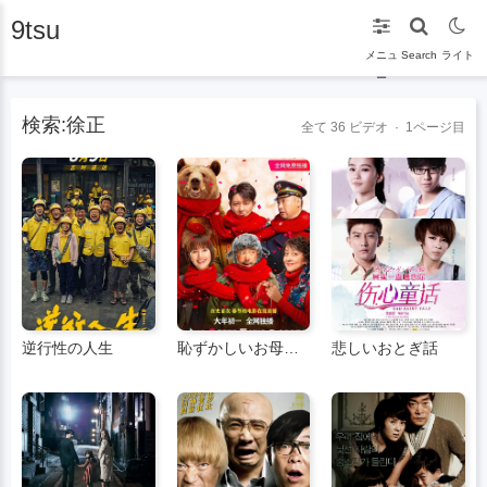
9tsu
メニュ
Search
ライト
ー
検索:徐正
全て
36
ビデオ · 1ページ目
逆行性の人生
恥ずかしいお母さん
悲しいおとぎ話