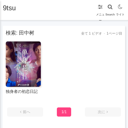
9tsu
メニュ
Search
ライト
ー
検索: 田中树
全て
1
ビデオ · 1ページ目
独身者の初恋日記
前へ
1/1
次に