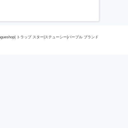
agueshop
|
トラップ スター
|
ステューシー
|
パープル ブランド